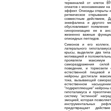
терминалей от клеток ВТ
опиатов с моноаминами на 
эффект. Опиоиды открыты и
ритмическое открывание
совместным действием, Д
энкефалина и другого м
обусловливает появление 
синхронизацию ее в анс
жизненно важные функци
опиоидных пептидов.
Симонов и его коллеги,
латерального гипоталамус
крысы, выделили два типа
мотивацией и положительн
проявляли максимум 
самораздражения сило
поведение, и тормозили 
естественной пищевой и
нейроны достигали макси
тока, вызывающей самораз
естественном насыщени
"подкрепляющие" нейроны 
гипоталамуса и преоптиче
систему "истинной" нагр
эмоцией, которая позволяе
инструментальных реф
предотвращает действи