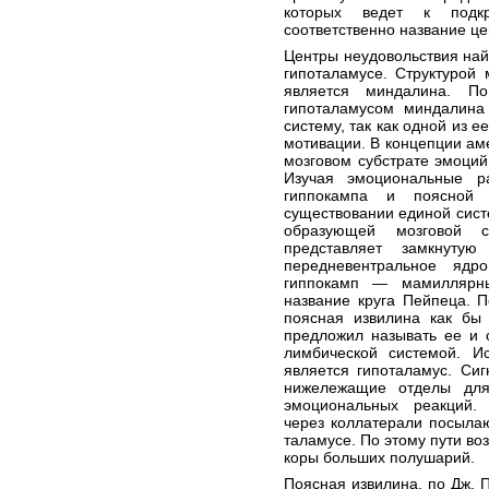
которых ведет к подк
соответственно название це
Центры неудовольствия най
гипоталамусе. Структурой 
является миндалина. П
гипоталамусом миндалина
систему, так как одной из
мотивации. В концепции ам
мозговом субстрате эмоций
Изучая эмоциональные р
гиппокампа и поясной 
существовании единой сист
образующей мозговой 
представляет замкнуту
передневентральное яд
гиппокамп — мамиллярны
название круга Пейпеца. П
поясная извилина как бы 
предложил называть ее и 
лимбической системой. И
является гипоталамус. Си
нижележащие отделы для
эмоциональных реакций.
через коллатерали посыла
таламусе. По этому пути во
коры больших полушарий.
Поясная извилина, по Дж. 