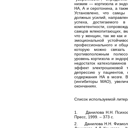
низким — кортизола и энд
НА, А и серотонина, а так
Установлено, что самцы
должных усилий, направле
успеха, достигаемого в
компетентности, сопровожд
самцов млекопитающих, вк
что у женщин, так же как и
эмоциональной устойчиво
профессионального и обще
которую можно связать 
противоположным полюс
уровень кортизола и эндор
недостаток катехоламинов
эффект электрошоковой 
депрессию у пациентов, 
содержания НА в мозге. В
(ингибиторы МАО), увели
окончаниях.
Список используемой литер
1. Данилова Н.Н. Психофи
Пресс, 1999. – 373 с.
2. Данилова Н.Н. Физиоло