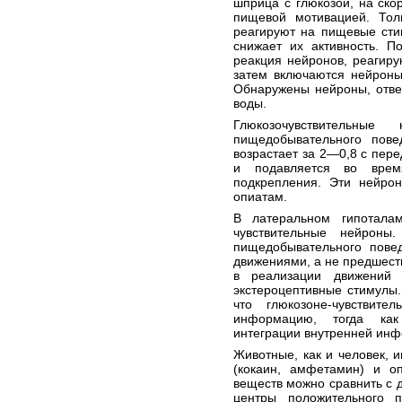
шприца с глюкозой, на ско
пищевой мотивацией. Тол
реагируют на пищевые сти
снижает их активность. П
реакция нейронов, реагир
затем включаются нейроны
Обнаружены нейроны, отве
воды.
Глюкозочувствительны
пищедобывательного пове
возрастает за 2—0,8 с пер
и подавляется во вре
подкрепления. Эти нейро
опиатам.
В латеральном гипоталам
чувствительные нейроны
пищедобывательного пове
движениями, а не предшест
в реализации движений 
экстероцептивные стимулы.
что глюкозоне-чувствит
информацию, тогда как 
интеграции внутренней инф
Животные, как и человек,
(кокаин, амфетамин) и оп
веществ можно сравнить с 
центры положительного п