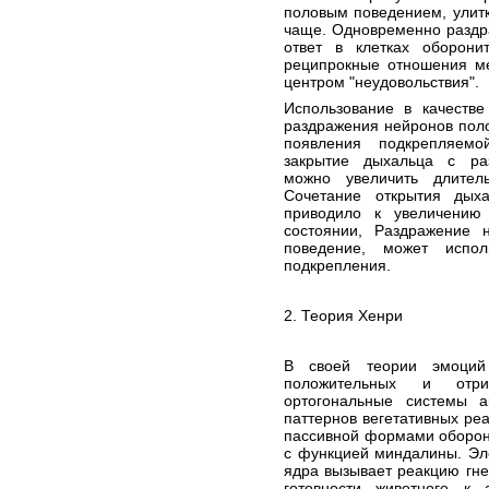
половым поведением, улитк
чаще. Одновременно раздр
ответ в клетках оборони
реципрокные отношения ме
центром "неудовольствия".
Использование в качестве
раздражения нейронов поло
появления подкрепляемо
закрытие дыхальца с ра
можно увеличить длитель
Сочетание открытия дых
приводило к увеличению
состоянии, Раздражение 
поведение, может испол
подкрепления.
2. Теория Хенри
В своей теории эмоций
положительных и отри
ортогональные системы а
паттернов вегетативных реа
пассивной формами оборони
с функцией миндалины. Эл
ядра вызывает реакцию гне
готовности животного к 