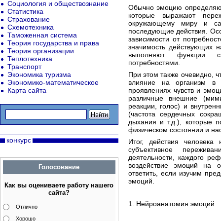
Социология и обществознание
Обычно эмоцию определяют
Статистика
которые выражают пере
Страхование
окружающему миру и са
Схемотехника
последующие действия. Особ
Таможенная система
зависимости от потребнос
Теория государства и права
значимость действующих н
Теория организации
выполняют функции с
Теплотехника
потребностями.
Транспорт
Экономика туризма
При этом также очевидно, 
Экономико-математическое
влияние на организм в 
Карта сайта
проявлениях чувств и эмоц
различные внешние (мими
реакции, голос) и внутрен
(частота сердечных сокра
дыхания и т.д.), которые
физическом состоянии и на
конкурс
Итог, действия человека 
субъективное пережива
деятельности, каждого ре
воздействие эмоций на 
Голосование
ответить, если изучим пр
эмоций.
Как вы оцениваете работу нашего
сайта?
1. Нейроанатомия эмоций
Отлично
Хорошо