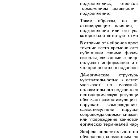
подкреплялись, отвеч
торможением активности
подкрепление.
Таким образом, на ней
активирующие влияния,
подкрепления или его усл
которые соответствуют отме
В отличие от нейронов пре
течение всего времени отс
субстанции своими фази
сигналы, связанные с пищ
получают информацию и об
что проявляется в подавлен
ДА-ергические струк
чувствительностью к есте
указывает на сложный
положительного подкреплен
пептидергическую регуляц
облегчает самостимуляцию 
нарушает самовведени
самостимуляции нару
сопровождающемся снижени
или повреждение каиновой
ергических терминалей нар
Эффект положительного по
обусловлен совместным де