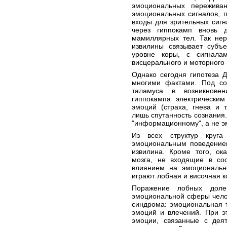
эмоциональных пережива
эмоциональных сигналов, п
входы для зрительных сигн
через гиппокамп вновь д
мамиллярных тел. Так нер
извилины связывает субъ
уровне коры, с сигнала
висцерального и моторного
Однако сегодня гипотеза 
многими фактами. Под со
таламуса в возникнове
гиппокампа электрически
эмоций (страха, гнева и 
лишь спутанность сознания.
"информационному", а не 
Из всех структур круг
эмоциональным поведение
извилина. Кроме того, ок
мозга, не входящие в со
влиянием на эмоциональн
играют лобная и височная к
Поражение лобных доле
эмоциональной сферы чело
синдрома: эмоциональная 
эмоций и влечений. При э
эмоции, связанные с дея