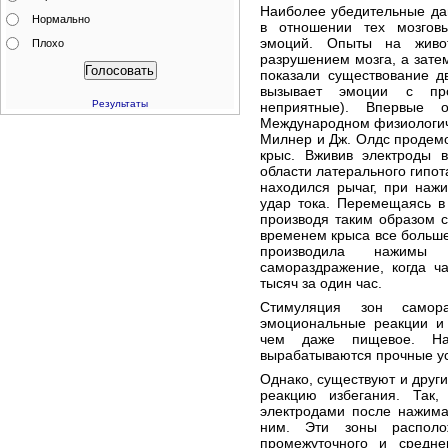
Наиболее убедительные да
Нормально
в отношении тех мозговы
эмоций. Опыты на живот
Плохо
разрушением мозга, а зате
показали существование д
вызывает эмоции с пр
Результаты
неприятные). Впервые
Международном физиологиче
Милнер и Дж. Олдс продем
крыс. Вживив электроды 
области латерального гипот
находился рычаг, при наж
удар тока. Перемещаясь в 
производя таким образом с
временем крыса все больше
производила нажимы
самораздражение, когда ч
тысяч за один час.
Стимуляция зон самора
эмоциональные реакции и
чем даже пищевое. На
вырабатываются прочные у
Однако, существуют и друг
реакцию избегания. Так
электродами после нажима
ним. Эти зоны располо
промежуточного и средне