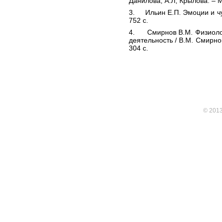
Данилова, А.Л, Крылова. – М
3. Ильин Е.П. Эмоции и чув
752 с.
4. Смирнов В.М. Физиолог
деятельность / В.М. Смирно
304 с.
© 201