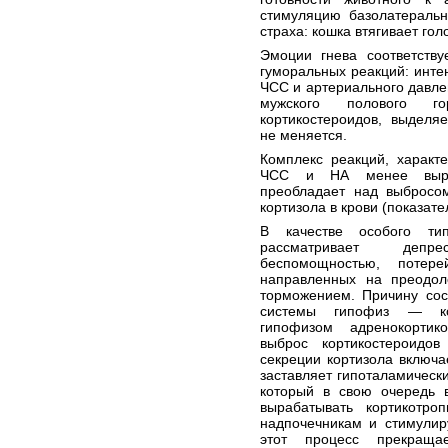
стимуляцию базолатеральн
страха: кошка втягивает гол
Эмоции гнева соответству
гуморальных реакций: инте
ЧСС и артериального давле
мужского полового г
кортикостероидов, выделя
не меняется.
Комплекс реакций, характ
ЧСС и НА менее выраж
преобладает над выбросом
кортизола в крови (показат
В качестве особого ти
рассматривает депре
беспомощностью, потер
направленных на преодол
торможением. Причину сос
системы гипофиз — ко
гипофизом адренокортик
выброс кортикостероидо
секреции кортизола включ
заставляет гипоталамическ
который в свою очередь в
вырабатывать кортикотро
надпочечникам и стимулир
этот процесс прекращае