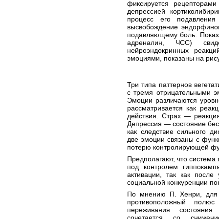
фиксируется рецепторами
депрессией кортиколибири
процесс его подавления
высвобождение эндорфинов
подавляющему боль. Показа
адреналин, ЧСС) свид
нейроэндокринных реакци
эмоциями, показаны на рис
Три типа паттернов вегета
с тремя отрицательными э
Эмоции различаются уровн
рассматривается как реак
действия. Страх — реакция
Депрессия — состояние бе
как следствие сильного д
две эмоции связаны с фун
потерю контролирующей фу
Предполагают, что система
под контролем гиппокамп
активации, так как после
социальной конкуренции по
По мнению П. Хенри, для
противоположный полю
переживания состояния 
сочетается со снижени