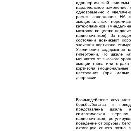
адренергической систем
параллельное изменение, к
одновременно с увеличен
растет содержание НА и
эмоциональных пережива
катехоламинов (миндалин
мозговое вещество надпоче
надпочечников). За пред
состояний возникают кор
значения кортизола стиму
Увеличение содержания к
гипертонии. По шкале ка
меняются от высокого уров
эмоции гнева или страха 
кортизола эмоциональные 
настроения (при малых 
депрессии.
Взаимодействие двух моз
борьбы/бегства и пове
представлена шкала 
симпатическая нервн
надпочечников, регулиру
поведение от борьбы / бегс
активацию синего пятна 