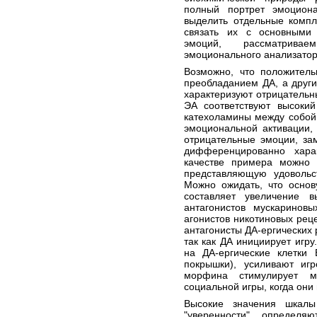
полный портрет эмоцион
выделить отдельные компл
связать их с основными 
эмоций, рассматрива
эмоционального анализатор
Возможно, что положител
преобладанием ДА, а други
характеризуют отрицатель
ЭА соответствуют высокий
катехоламины между собой
эмоциональной активации,
отрицательные эмоции, за
дифференцированно хара
качестве примера можно п
представляющую удовольст
Можно ожидать, что основ
составляет увеличение 
антагонистов мускариновы
агонистов никотиновых реце
антагонисты ДА-ергических
так как ДА инициирует игру
на ДА-ергические клетки 
покрышки), усиливают иг
морфина стимулирует м
социальной игры, когда он
Высокие значения шкал
"уверенности", определя