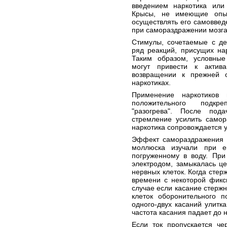
введением наркотика или
Крысы, не имеющие опыт
осуществлять его самовведе
при самораздражении мозга
Стимулы, сочетаемые с де
ряд реакций, присущих на
Таким образом, условные
могут привести к актив
возвращении к прежней о
наркотиках.
Применение наркотиков 
положительного подкр
"разогрева". После пода
стремление усилить самор
наркотика сопровождается 
Эффект самораздражения м
моллюска изучали при е
погруженному в воду. При
электродом, замыкалась ц
нервных клеток. Когда стер
времени с некоторой фикс
случае если касание стержн
клеток оборонительного п
одного-двух касаний улитка
частота касания падает до 
Если ток пропускается че