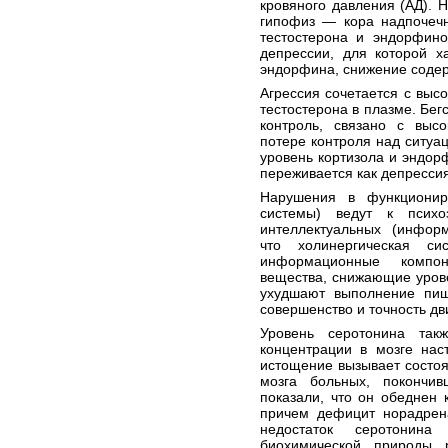
кровяного давления (АД). 
гипофиз — кора надпочечн
тестостерона и эндорфино
депрессии, для которой х
эндорфина, снижение содер
Агрессия сочетается с вы
тестостерона в плазме. Бег
контроль, связано с выс
потере контроля над ситуа
уровень кортизола и эндорф
переживается как депрессия
Нарушения в функционир
системы) ведут к псих
интеллектуальных (информ
что холинергическая си
информационные компо
вещества, снижающие урове
ухудшают выполнение пищ
совершенство и точность дв
Уровень серотонина так
концентрации в мозге нас
истощение вызывает состоя
мозга больных, покончи
показали, что он обеднен 
причем дефицит норадрена
недостаток серотонин
биохимической природы 