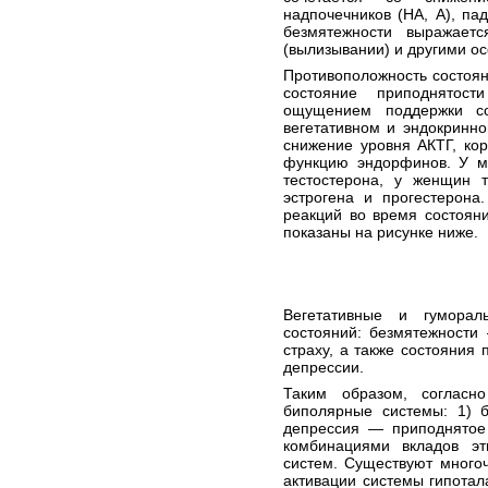
надпочечников (НА, А), п
безмятежности выражает
(вылизывании) и другими о
Противоположность состоя
состояние приподнятос
ощущением поддержки со
вегетативном и эндокринно
снижение уровня АКТГ, ко
функцию эндорфинов. У му
тестостерона, у женщин 
эстрогена и прогестерона
реакций во время состоян
показаны на рисунке ниже.
Вегетативные и гуморал
состояний: безмятежности
страху, а также состояния
депрессии.
Таким образом, согласн
биполярные системы: 1) б
депрессия — приподнятое
комбинациями вкладов э
систем. Существуют много
активации системы гипотал