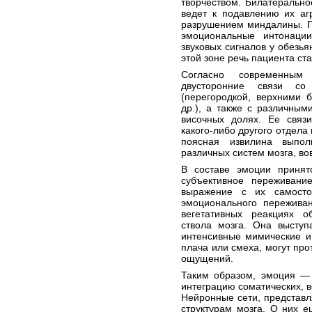
творчеством. Билатеральн
ведет к подавлению их аг
разрушением миндалины. П
эмоциональные интонации
звуковых сигналов у обезья
этой зоне речь пациента с
Согласно современным
двусторонние связи со
(перегородкой, верхними 
др.), а также с различны
височных долях. Ее связ
какого-либо другого отдела 
поясная извилина выпол
различных систем мозга, в
В составе эмоции принят
субъективное переживани
выражение с их самосто
эмоционального пережива
вегетативных реакциях 
ствола мозга. Она выступ
интенсивные мимические и
плача или смеха, могут про
ощущений.
Таким образом, эмоция —
интеграцию соматических, в
Нейронные сети, представ
структурам мозга. О них 