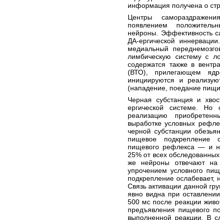
информация получена о стр
Центры самораздражени
появлением положительн
нейроны. Эффективность с
ДА-ергической иннервации
медиальный переднемозго
лимбическую систему с л
содержатся также в вентр
(ВТО), прилегающем яд
инициируются и реализую
(нападение, поедание пищи 
Черная субстанция и хвос
ергической системе. Но
реализацию приобретен
выработке условных рефле
черной субстанции обезья
пищевое подкрепление с
пищевого рефлекса — и на
25% от всех обследованных 
же нейроны отвечают на
упрочением условного пищ
подкрепление ослабевает, 
Связь активации данной гр
явно видна при оставлении
500 мс после реакции живо
предъявления пищевого по
выполненной реакции. В с