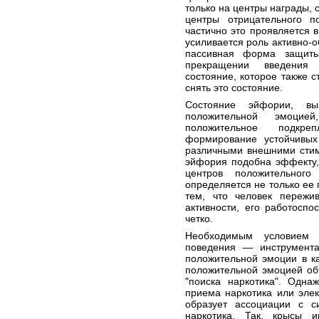
только на центры награды, 
центры отрицательного по
частично это проявляется 
усиливается роль активно-
пассивная форма защиты
прекращении введения 
состояние, которое также 
снять это состояние.
Состояние эйфории, вы
положительной эмоцие
положительное подкр
формирование устойчивых
различными внешними стим
эйфория подобна эффекту,
центров положительного
определяется не только ее
тем, что человек пережи
активности, его работосп
четко.
Необходимым условием
поведения — инструмент
положительной эмоции в ка
положительной эмоцией об
"поиска наркотика". Одн
приема наркотика или элек
образует ассоциации с с
наркотика. Так, крысы 