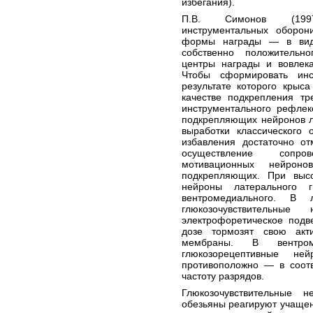
избегания).
П.В. Симонов (1997
инструментальных оборон
формы награды — в виде
собственно положительно
центры награды и вовлек
Чтобы сформировать инс
результате которого крыса
качестве подкрепления тр
инструментального рефлек
подкрепляющих нейронов ла
выработки классического 
избавления достаточно от
осуществление сопро
мотивационных нейрон
подкрепляющих. При выс
нейроны латерального
вентромедиального. В 
глюкозочувствительн
электрофоретическое подв
дозе тормозят свою акт
мембраны. В вентром
глюкозорецептивные н
противоположно — в соотв
частоту разрядов.
Глюкозочувствительные 
обезьяны реагируют учащен