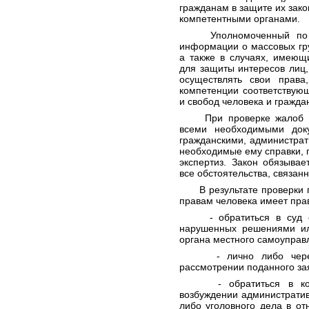
гражданам в защите их зак
компетентными органами.
Уполномоченный по сво
информации о массовых гр
а также в случаях, имеющ
для защиты интересов лиц,
осуществлять свои права
компетенции соответствую
и свобод человека и гражда
При проверке жалоб Упо
всеми необходимыми док
гражданскими, администрат
необходимые ему справки, 
экспертиз. Закон обязыва
все обстоятельства, связан
В результате проверки п
правам человека имеет пра
- обратиться в суд с з
нарушенных решениями или
органа местного самоуправ
- лично либо через св
рассмотрении поданного за
- обратиться в компе
возбуждении административ
либо уголовного дела в о