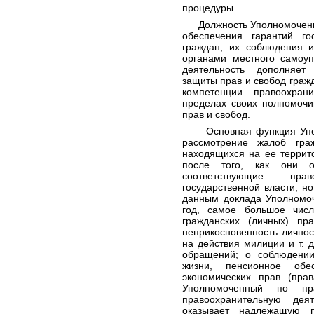
процедуры.
Должность Уполномоченног
обеспечения гарантий г
граждан, их соблюдения и
органами местного самоу
деятельность дополняет
защиты прав и свобод гражд
компетенции правоохран
пределах своих полномочи
прав и свобод.
Основная функция Уполн
рассмотрение жалоб гра
находящихся на ее террит
после того, как они 
соответствующие пра
государственной власти, н
данным доклада Уполномоч
год, самое большое чис
гражданских (личных) пр
неприкосновенность лично
на действия милиции и т. 
обращений; о соблюдении
жизни, пенсионное об
экономических прав (прав
Уполномоченный по пр
правоохранительную дея
оказывает надлежащую 