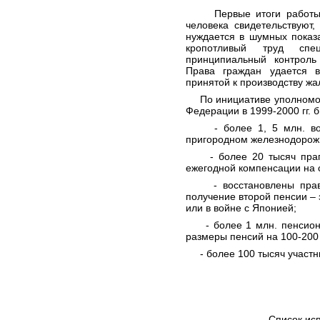
Первые итоги работы ин
человека свидетельствуют
нуждается в шумных показ
кропотливый труд специ
принципиальный контрол
Права граждан удается в
принятой к производству жа
По инициативе уполномоче
Федерации в 1999-2000 гг. 
- более 1, 5 млн. воен
пригородном железнодорож
- более 20 тысяч прапо
ежегодной компенсации на 
- восстановлены права 
получение второй пенсии – 
или в войне с Японией;
- более 1 млн. пенсионе
размеры пенсий на 100-200
- более 100 тысяч участни
Список используе