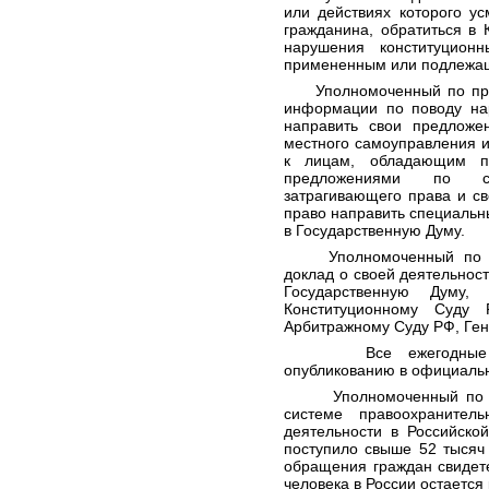
или действиях которого у
гражданина, обратиться в
нарушения конституцион
примененным или подлежащ
Уполномоченный по прав
информации по поводу на
направить свои предложе
местного самоуправления и
к лицам, обладающим пр
предложениями по сов
затрагивающего права и с
право направить специальн
в Государственную Думу.
Уполномоченный по пра
доклад о своей деятельност
Государственную Думу,
Конституционному Суду
Арбитражному Суду РФ, Ген
Все ежегодные докл
опубликованию в официально
Уполномоченный по пра
системе правоохранител
деятельности в Российско
поступило свыше 52 тысяч
обращения граждан свидете
человека в России остается