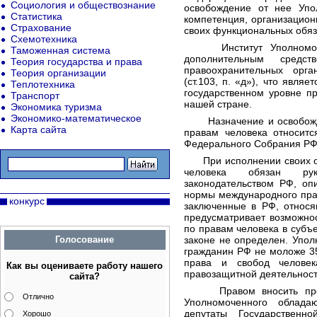
Социология и обществознание
освобождение от нее Упо
Статистика
компетенция, организацио
Страхование
своих функциональных обяз
Схемотехника
Институт Уполномочен
Таможенная система
дополнительным средс
Теория государства и права
правоохранительных орг
Теория организации
(ст.103, п. «д»), что явля
Теплотехника
государственном уровне п
Транспорт
нашей стране.
Экономика туризма
Экономико-математическое
Назначение и освобожде
Карта сайта
правам человека относитс
Федерального Собрания РФ
При исполнении своих об
человека обязан руко
законодательством РФ, о
нормы международного пра
конкурс
заключенные в РФ, относя
предусматривает возможно
по правам человека в субъе
Голосование
законе не определен. Упо
гражданин РФ не моложе 3
права и свобод челов
Как вы оцениваете работу нашего
правозащитной деятельност
сайта?
Правом вносить предл
Отлично
Уполномоченного облада
депутаты Государственн
Хорошо