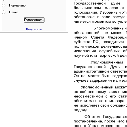
Государственной Думе. 
Нормально
большинством голосов от 
голосования. Избранный У
Плохо
обстановке в зале заседа
является моментом вступлен
Уполномоченный, пр
Результаты
обязанностей, не может 
членом Совета Федерации
субъекта РФ, находиться 
политической деятельност
исполнения служебных обя
научной или творческой дея
Уполномоченный польз
Государственной Думы 
административной ответств
Он не может быть задержа
случаев задержания на мес
Уполномоченный может бы
по собственному заявлению
несовместимой с его стат
обвинительного приговора, 
не исполняет свои обязанн
подряд.
Об этом Государственна
постановление, после чего 
нового Уполномоченного п