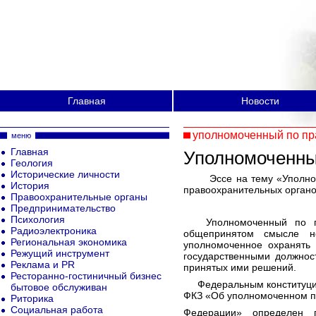
Главная
Новости
уполномоченный по пр
меню
Главная
Уполномоченны
Геология
Исторические личности
Эссе на тему «Уполномо
История
правоохранительных органо
Правоохранительные органы
Предпринимательство
Психология
Уполномоченный по пра
Радиоэлектроника
общепринятом смысле не
Региональная экономика
уполномоченное охранять 
Режущий инструмент
государственными должнос
Реклама и PR
принятых ими решений.
Ресторанно-гостиничный бизнес
Федеральным конституцион
бытовое обслуживан
ФКЗ «Об уполномоченном по
Риторика
Социальная работа
Федерации» определен 